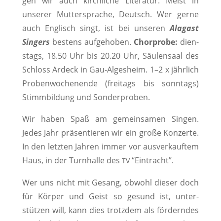
gen wir auch kirch­liche Lit­er­atur. Meist in
unser­er Mut­ter­sprache, Deutsch. Wer gerne
auch Englisch singt, ist bei unseren
Ala­gast
Singers
bestens aufge­hoben.
Chor­probe:
dien­
stags, 18.50 Uhr bis 20.20 Uhr, Säu­len­saal des
Schloss Ardeck in Gau-Algesheim. 1–2 x jährlich
Proben­woch­enende (fre­itags bis son­ntags)
Stimm­bil­dung und Sonderproben.
Wir haben Spaß am gemein­samen Sin­gen.
Jedes Jahr präsen­tieren wir ein große Konz­erte.
In den let­zten Jahren immer vor ausverkauftem
Haus, in der Turn­halle des
“Ein­tra­cht”.
TV
Wer uns nicht mit Gesang, obwohl dieser doch
für Kör­p­er und Geist so gesund ist, unter­
stützen will, kann dies trotz­dem als fördern­des