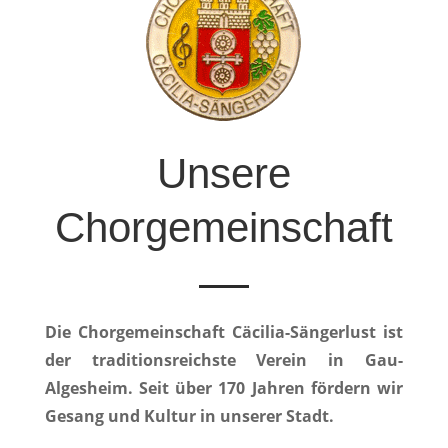
Unsere
Chorgemeinschaft
Die Chorge­mein­schaft Cäcil­ia-Sänger­lust ist
der tra­di­tion­sre­ich­ste Vere­in in Gau-
Algesheim. Seit über 170 Jahren fördern wir
Gesang und Kul­tur in unser­er Stadt.