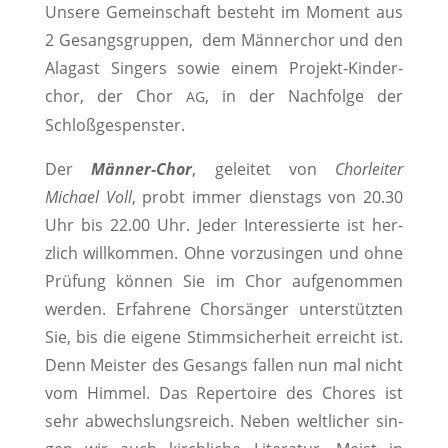
Unsere Gemein­schaft beste­ht im Moment aus
2 Gesangs­grup­pen, dem Män­ner­chor und den
Ala­gast Singers sowie einem Pro­jekt-Kinder­
chor, der Chor
, in der Nach­folge der
AG
Schloßgespenster.
Der
Män­ner-Chor
, geleit­et von
Chor­leit­er
Michael Voll
, probt immer dien­stags von 20.30
Uhr bis 22.00 Uhr. Jed­er Inter­essierte ist her­
zlich willkom­men. Ohne vorzusin­gen und ohne
Prü­fung kön­nen Sie im Chor aufgenom­men
wer­den. Erfahrene Chorsänger unter­stützten
Sie, bis die eigene Stimm­sicher­heit erre­icht ist.
Denn Meis­ter des Gesangs fall­en nun mal nicht
vom Him­mel. Das Reper­toire des Chores ist
sehr abwech­slungsre­ich. Neben weltlich­er sin­