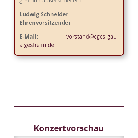
gen und äußerst beliebt.”
Lud­wig Schnei­der
Ehren­vor­sitzen­der
E‑Mail:
vorstand@cgcs-gau-
algesheim.de
Konzertvorschau