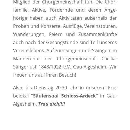
Mit­glied der Chorge­mein­schaft tun. Die Chor­
fam­i­lie, Aktive, Fördernde und deren Ange­
hörige haben auch Aktiv­itäten außer­halb der
Proben und Konz­erte. Aus­flüge, Vere­in­s­touren,
Wan­derun­gen, Feiern und Zusam­menkün­fte
auch nach der Gesangstunde sind Teil unseres
Vere­inslebens. Auf zum Sin­gen und Swin­gen im
Män­ner­chor der Chorge­mein­schaft Cäcil­ia-
Sänger­lust 1848/1922 e.V. Gau-Algesheim. Wir
freuen uns auf Ihren Besuch!
Also, bis Dien­stag 20:30 Uhr in unserem Pro­
belokal
“Säu­len­saal Schloss-Ardeck”
in Gau-
Algesheim.
Trau dich!!!!