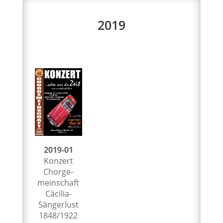
2019
2019-01
Konz­ert
Chorge­
mein­schaft
Cäcil­ia-
Sänger­lust
1848/1922