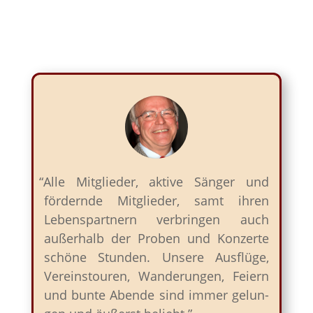
“
Alle Mit­glieder, aktive Sänger und
fördernde Mit­glieder, samt ihren
Lebenspart­nern ver­brin­gen auch
außer­halb der Proben und Konz­erte
schöne Stun­den. Unsere Aus­flüge,
Vere­in­s­touren, Wan­derun­gen, Feiern
und bunte Abende sind immer gelun­