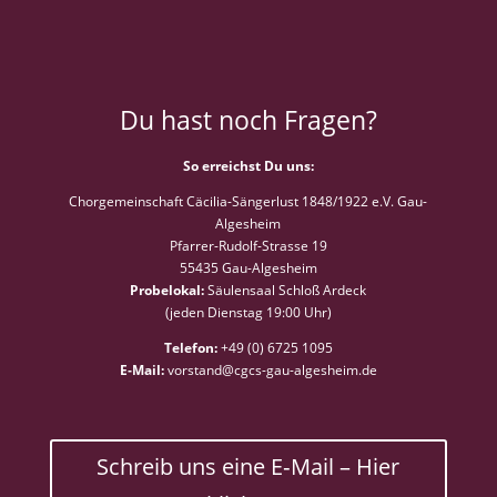
Du hast noch Fragen?
So erre­ichst Du uns:
Chorge­mein­schaft Cäcil­ia-Sänger­lust 1848/1922 e.V. Gau-
Algesheim
Pfar­rer-Rudolf-Strasse 19
55435 Gau-Algesheim
Pro­belokal:
Säu­len­saal Schloß Ardeck
(jeden Dien­stag 19:00 Uhr)
Tele­fon:
+49 (0) 6725 1095
E‑Mail:
vorstand@cgcs-gau-algesheim.de
Schreib uns eine E‑Mail – Hier