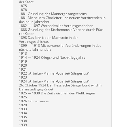
der Stadt
1875
1878
1881 Grün­dung des Männergesangvereins
1881 Mit neuem Chor­leit­er und neuem Vor­sitzen­den in
das neue Jahrzehnt
1882 — 1897 Wech­selvolles Vereinsgeschehen
1888 Grün­dung des Kirchen­musik-Vere­ins durch Pfar­
rer Koser
1898 Das Jahr ist ein Mark­stein in der
Vereinsgeschichte.
1899 — 1913 Mit per­son­ellen Verän­derun­gen in das
näch­ste Jahrhundert
1913
1914 — 1924 Kriegs- und Nachkriegsjahre
1919
1920
1921
1922 „Arbeit­er-Män­ner-Quar­tett Sängerlust“
1923
1924 „Arbeit­er-Män­ner-Quar­tett Sängerlust“
26. Okto­ber 1924 Der Hes­sis­che Sänger­bund wird in
Darm­stadt gegründet
1925 — 1939 Die Zeit zwis­chen den Weltkriegen
1925
1926 Fah­nen­wei­he
1929
1933
1934
1935
1938
1939