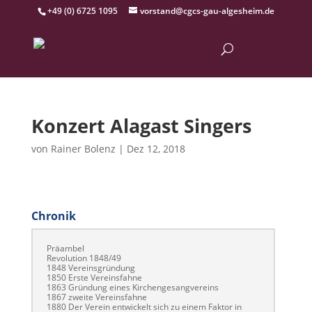
+49 (0) 6725 1095
vorstand@cgcs-gau-algesheim.de
Konzert Alagast Singers
von
Rainer Bolenz
|
Dez 12, 2018
Chronik
Präam­bel
Rev­o­lu­tion 1848/49
1848 Vere­ins­grün­dung
1850 Erste Vereinsfahne
1863 Grün­dung eines Kirchengesangvereins
1867 zweite Vereinsfahne
1880 Der Vere­in entwick­elt sich zu einem Fak­tor in