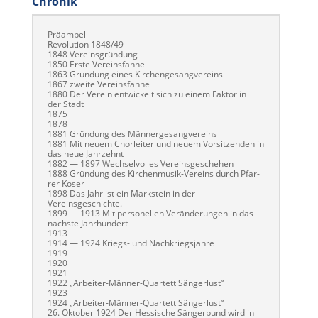
Chronik
Präam­bel
Rev­o­lu­tion 1848/49
1848 Vere­ins­grün­dung
1850 Erste Vereinsfahne
1863 Grün­dung eines Kirchengesangvereins
1867 zweite Vereinsfahne
1880 Der Vere­in entwick­elt sich zu einem Fak­tor in
der Stadt
1875
1878
1881 Grün­dung des Männergesangvereins
1881 Mit neuem Chor­leit­er und neuem Vor­sitzen­den in
das neue Jahrzehnt
1882 — 1897 Wech­selvolles Vereinsgeschehen
1888 Grün­dung des Kirchen­musik-Vere­ins durch Pfar­
rer Koser
1898 Das Jahr ist ein Mark­stein in der
Vereinsgeschichte.
1899 — 1913 Mit per­son­ellen Verän­derun­gen in das
näch­ste Jahrhundert
1913
1914 — 1924 Kriegs- und Nachkriegsjahre
1919
1920
1921
1922 „Arbeit­er-Män­ner-Quar­tett Sängerlust“
1923
1924 „Arbeit­er-Män­ner-Quar­tett Sängerlust“
26. Okto­ber 1924 Der Hes­sis­che Sänger­bund wird in