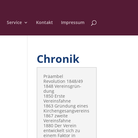
Service
Kontakt
Impressum
Chronik
Präam­bel
Rev­o­lu­tion 1848/49
1848 Vere­ins­grün­
dung
1850 Erste
Vereinsfahne
1863 Grün­dung eines
Kirchengesangvereins
1867 zweite
Vereinsfahne
1880 Der Vere­in
entwick­elt sich zu
einem Fak­tor in