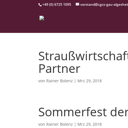
+49 (0) 6725 1095
vorstand@cgcs-gau-algeshe
Straußwirtschaf
Partner
von
Rainer Bolenz
|
Mrz 29, 2018
Sommerfest der
von
Rainer Bolenz
|
Mrz 29, 2018