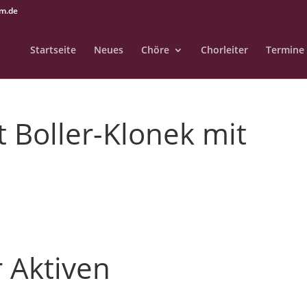
im.de
Startseite
Neues
Chöre
Chorleiter
Termine
t Boller-Klonek mit
 Aktiven