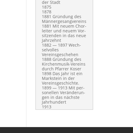
der Stadt
1875
1878
1881 Grün­dung des
Männergesangvereins
1881 Mit neuem Chor­
leit­er und neuem Vor­
sitzen­den in das neue
Jahrzehnt
1882 — 1897 Wech­
selvolles
Vereinsgeschehen
1888 Grün­dung des
Kirchen­musik-Vere­ins
durch Pfar­rer Koser
1898 Das Jahr ist ein
Mark­stein in der
Vereinsgeschichte.
1899 — 1913 Mit per­
son­ellen Verän­derun­
gen in das näch­ste
Jahrhundert
1913
1914 — 1924 Kriegs-
und Nachkriegsjahre
1919
1920
1921